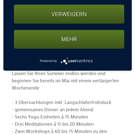
VERWEIGERN
MEHR
Powered by
Lassen Sie Ihren Sommer endlos werden und
beginnen Sie bereits im Mai mit einem verlängerten
Wochenende.
- 3 Übernachtungen inkl. Langschläferfrühstück
- gemeinsames Dinner an jedem Abend
- Sechs Yoga-Einheiten à 75 Minuten
- Drei Meditationen à 15 bis 20 Minuten
- Zwei Workshops à 60 bis 75 Minuten zu den