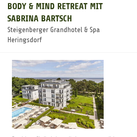
BODY & MIND RETREAT MIT
GOLFARRANGEMENTS
SABRINA BARTSCH
Steigenberger Grandhotel & Spa
GOLF CARD
Heringsdorf
GOLF & WOMO
MALLORCA GOLFWOCHE
GOLF NEWS