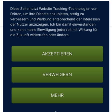
Callaway Epic Flash Driver, NEU
Diese Seite nutzt Website Tracking-Technologien von
GOLFARRANGEMENTS
für 2019
Dritten, um ihre Dienste anzubieten, stetig zu
verbessern und Werbung entsprechend der Interessen
der Nutzer anzuzeigen. Ich bin damit einverstanden
GOLF CARD
und kann meine Einwilligung jederzeit mit Wirkung für
die Zukunft widerrufen oder ändern.
GOLF & WOMO
AKZEPTIEREN
MALLORCA GOLFWOCHE
VERWEIGERN
Mit dem sogenannten Flash Face findet eine
GOLF NEWS
neuartige Konstruktion der Schlagfläche Einzug in
das neue Flaggschiff-Modell der Marke Callaway. Die
Ingenieure kombinierten ihre innovativen Ideen mit
MEHR
Erkenntnissen der künstlichen Intelligenz, um noch
höhere Ballgeschwindigkeiten in der Mitte des