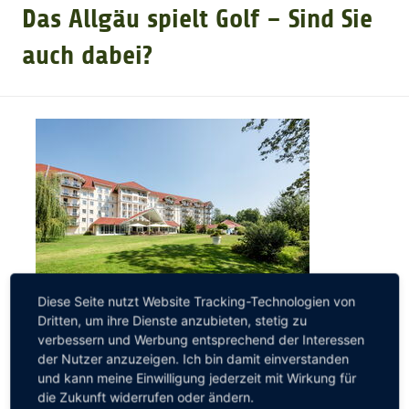
Das Allgäu spielt Golf – Sind Sie
GOLFARRANGEMENTS
auch dabei?
GOLF CARD
GOLF & WOMO
MALLORCA GOLFWOCHE
GOLF NEWS
Diese Seite nutzt Website Tracking-Technologien von
Dritten, um ihre Dienste anzubieten, stetig zu
Bei uns gibt es GolfZEIT mit inkludierter Greenfee!
verbessern und Werbung entsprechend der Interessen
der Nutzer anzuzeigen. Ich bin damit einverstanden
Unser Angebot im Überblick:
und kann meine Einwilligung jederzeit mit Wirkung für
die Zukunft widerrufen oder ändern.
2 Übernachtungen inkl. Allgäuer Frühstücksbuffet