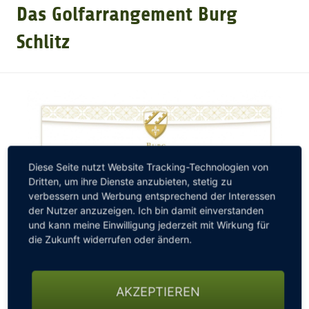
Das Golfarrangement Burg
GOLFARRANGEMENTS
Schlitz
GOLF CARD
GOLF & WOMO
Diese Seite nutzt Website Tracking-Technologien von
MALLORCA GOLFWOCHE
Dritten, um ihre Dienste anzubieten, stetig zu
verbessern und Werbung entsprechend der Interessen
der Nutzer anzuzeigen. Ich bin damit einverstanden
GOLF NEWS
und kann meine Einwilligung jederzeit mit Wirkung für
die Zukunft widerrufen oder ändern.
AKZEPTIEREN