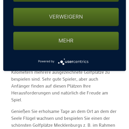
VERWEIGERN
MEHR
Burg Schlitz ist geradezu ein Paradies
für
Powered by
anspruchsvolle Golfer, da im Umkreis von 35
Kilometern mehrere ausgezeichnete Golfplätze zu
bespielen sind. Sehr gute Spieler, aber auch
Anfänger finden auf diesen Plätzen Ihre
Herausforderungen und natürlich die Freude am
Spiel.
Genießen Sie erholsame Tage an dem Ort an dem der
Seele Flügel wachsen und bespielen Sie einen der
schönsten Golfplätze Mecklenburgs z. B. im Rahmen