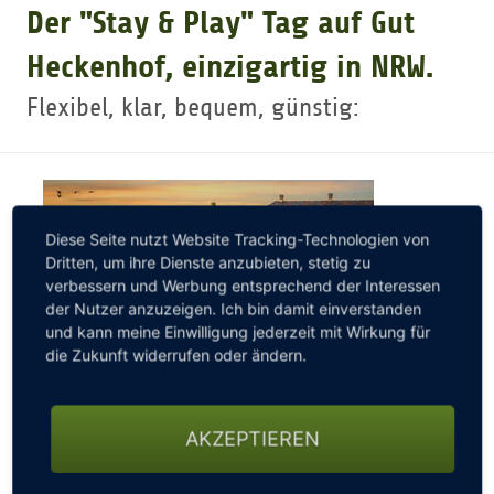
Der "Stay & Play" Tag auf Gut
GOLFARRANGEMENTS
Heckenhof, einzigartig in NRW.
Flexibel, klar, bequem, günstig:
GOLF CARD
GOLF & WOMO
Diese Seite nutzt Website Tracking-Technologien von
Dritten, um ihre Dienste anzubieten, stetig zu
MALLORCA GOLFWOCHE
verbessern und Werbung entsprechend der Interessen
der Nutzer anzuzeigen. Ich bin damit einverstanden
und kann meine Einwilligung jederzeit mit Wirkung für
GOLF NEWS
die Zukunft widerrufen oder ändern.
AKZEPTIEREN
... Übernachten im Einzel- oder Doppelzimmer im
Hotel auf dem Golfplatz, ausgiebig Frühstücken, eine