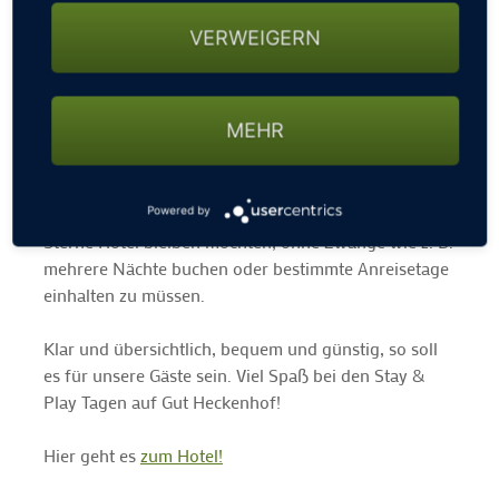
18-Loch Runde golfen, Sauna und Wellness nach Lust
und Laune und abends ein stilvolles Genießer-
VERWEIGERN
Abendessen im Restaurant genießen, das Alles zu
äußerst günstigen Preisen...schon ab 119€… ein
unschlagbares Angebot, das man sich nicht entgehen
MEHR
lassen sollte!
Sie entscheiden, wann Sie kommen und wie viele
Stay & Play Tage Sie auf der Golfanlage und im 4
Powered by
Sterne Hotel bleiben möchten, ohne Zwänge wie z. B.
mehrere Nächte buchen oder bestimmte Anreisetage
einhalten zu müssen.
Klar und übersichtlich, bequem und günstig, so soll
es für unsere Gäste sein. Viel Spaß bei den Stay &
Play Tagen auf Gut Heckenhof!
Hier geht es
zum Hotel!