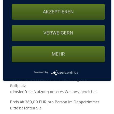
Hotel. Unser Arrangement „Golf & Gin“ verbindet
sportliche Stunden auf dem hauseigenen Golfplatz
AKZEPTIEREN
mit kulinarischen Highlights und einem exklusiven
Gin-Tasting.
Freuen Sie sich auf:
VERWEIGERN
• ab 2 Übernachtungen in der gebuchten
Zimmerkategorie
• tägliches reichhaltiges Frühstücksbuffet
MEHR
• 1x 2-Gang-Menü am ersten Abend
• 1x Abendessen im Rahmen der Halbpension am
zweiten Abend
• 1x Gin-Tasting
Powered by
• 2x 18-Loch-Greenfee auf dem hauseigenen
Golfplatz
• kostenfreie Nutzung unseres Wellnessbereiches
Preis ab 389,00 EUR pro Person im Doppelzimmer
Bitte beachten Sie: