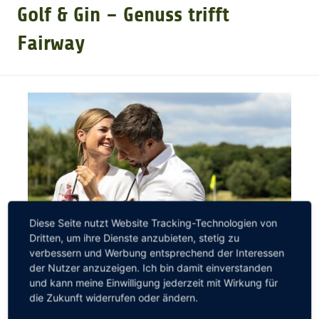
Golf & Gin – Genuss trifft
GOLFARRANGEMENTS
Fairway
GOLF CARD
GOLF & WOMO
MALLORCA GOLFWOCHE
GOLF NEWS
Diese Seite nutzt Website Tracking-Technologien von
Dritten, um ihre Dienste anzubieten, stetig zu
verbessern und Werbung entsprechend der Interessen
der Nutzer anzuzeigen. Ich bin damit einverstanden
und kann meine Einwilligung jederzeit mit Wirkung für
Erleben Sie eine entspannte Auszeit voller Genuss,
die Zukunft widerrufen oder ändern.
Golf und besonderer Momente im Castanea Resort