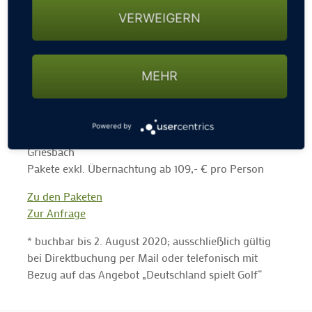
VERWEIGERN
Golf-Services im Hotel Drei Quellen
• Startzeitenbuchung in Echtzeit
• reduzierte Greenfees auf allen Partnerplätzen
• tolle Golf-Specials
MEHR
Golfpakete
• zubuchbar ab einem Aufenthalt von 3 Nächten
Powered by
• inkl. Greenfees Ihrer Wahl im Golfparadies Bad
Griesbach
Pakete exkl. Übernachtung ab 109,- € pro Person
Zu den Paketen
Zur Anfrage
* buchbar bis 2. August 2020; ausschließlich gültig
bei Direktbuchung per Mail oder telefonisch mit
Bezug auf das Angebot „Deutschland spielt Golf“