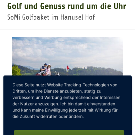
Golf und Genuss rund um die Uhr
GOLFARRANGEMENTS
SoMi Golfpaket im Hanusel Hof
GOLF CARD
GOLF & WOMO
MALLORCA GOLFWOCHE
Diese Seite nutzt Website Tracking-Technologien von
Dritten, um ihre Dienste anzubieten, stetig zu
GOLF NEWS
verbessern und Werbung entsprechend der Interessen
der Nutzer anzuzeigen. Ich bin damit einverstanden
und kann meine Einwilligung jederzeit mit Wirkung für
die Zukunft widerrufen oder ändern.
Sonntag: essen, trinken, schlafen. Montag: essen,
trinken, schlafen, golfen, wellnessen. Dienstag: