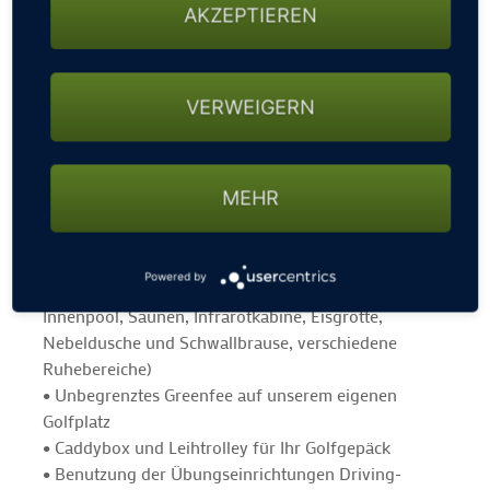
essen, trinken, schlafen, golfen, wellnessen.
AKZEPTIEREN
Mittwoch: essen, trinken, golfen. Ein ausgefeilter
Plan, oder? Freuen Sie sich auf unbegrenztes
Greenfee auf unserem Golfplatz direkt am Hotel.
VERWEIGERN
• Anreise am Sonntag
• 3 Übernachtungen inkl. Genießer-Pension
(Schlemmer-Frühstücksbuffet und 4 Gang-
MEHR
Wahlmenü)
• Begrüßungs-Aperitif am ersten Abend
• Wellnesskorb mit Bademantel und Badepantoffeln
Powered by
• Benutzung unseres Wellnessbereichs (Außen- und
Innenpool, Saunen, Infrarotkabine, Eisgrotte,
Nebeldusche und Schwallbrause, verschiedene
Ruhebereiche)
• Unbegrenztes Greenfee auf unserem eigenen
Golfplatz
• Caddybox und Leihtrolley für Ihr Golfgepäck
• Benutzung der Übungseinrichtungen Driving-