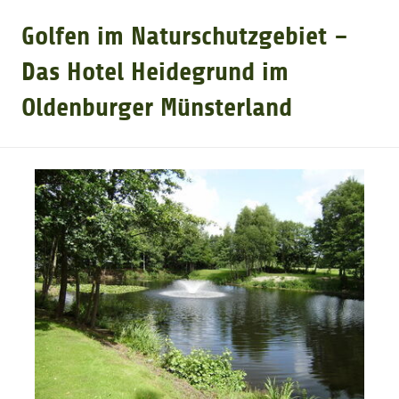
Golfen im Naturschutzgebiet –
GOLFARRANGEMENTS
Das Hotel Heidegrund im
Oldenburger Münsterland
GOLF CARD
GOLF & WOMO
MALLORCA GOLFWOCHE
GOLF NEWS