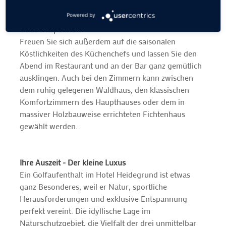
Wasserbetten oder während einer lockernden
Massage – hier können Sie sprichwörtlich Körper &
Powered by
Geist entspannen.
Freuen Sie sich außerdem auf die saisonalen
Köstlichkeiten des Küchenchefs und lassen Sie den
Abend im Restaurant und an der Bar ganz gemütlich
ausklingen. Auch bei den Zimmern kann zwischen
dem ruhig gelegenen Waldhaus, den klassischen
Komfortzimmern des Haupthauses oder dem in
massiver Holzbauweise errichteten Fichtenhaus
gewählt werden.
Ihre Auszeit - Der kleine Luxus
Ein Golfaufenthalt im Hotel Heidegrund ist etwas
ganz Besonderes, weil er Natur, sportliche
Herausforderungen und exklusive Entspannung
perfekt vereint. Die idyllische Lage im
Naturschutzgebiet, die Vielfalt der drei unmittelbar