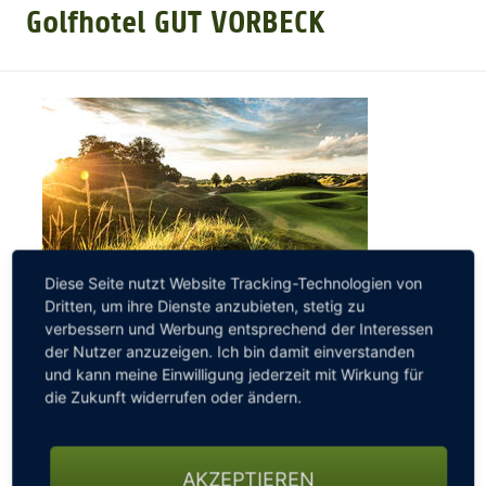
Golfhotel GUT VORBECK
GOLFARRANGEMENTS
GOLF CARD
GOLF & WOMO
MALLORCA GOLFWOCHE
Diese Seite nutzt Website Tracking-Technologien von
Dritten, um ihre Dienste anzubieten, stetig zu
verbessern und Werbung entsprechend der Interessen
GOLF NEWS
Mitten in der Natur. Golferlebnisse und Energie
der Nutzer anzuzeigen. Ich bin damit einverstanden
tanken.
und kann meine Einwilligung jederzeit mit Wirkung für
die Zukunft widerrufen oder ändern.
Für die zweite Hälfte des Sommers bieten wir viel
Entspannung, Golferlebnisse und Flexibilität. Mitten
in Meckleburg-Vorpommern bleibt der stressige
AKZEPTIEREN