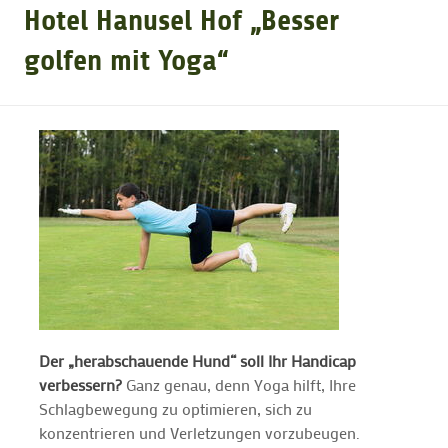
Hotel Hanusel Hof „Besser
GOLFARRANGEMENTS
golfen mit Yoga“
GOLF CARD
GOLF & WOMO
MALLORCA GOLFWOCHE
GOLF NEWS
Der „herabschauende Hund“ soll Ihr Handicap
verbessern?
Ganz genau, denn Yoga hilft, Ihre
Schlagbewegung zu optimieren, sich zu
konzentrieren und Verletzungen vorzubeugen.