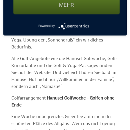
finden im Sommer auf dem Kurzspiel-Green des 18-
MEHR
Loch-Platzes statt. Wenn hier morgens die Sonne
aufsteigt und die ersten Sonnenstrahlen die
malerische Landschaft streifen, dann ist das ein
Powered by
unvergessliches Erlebnis. Da wird die berühmte
Yoga-Übung der „Sonnengruß“ ein wirkliches
Bedürfnis.
Alle Golf-Angebote wie die Hanusel Golfwoche, Golf-
Kurzurlaube und die Golf & Yoga-Packages finden
Sie auf der Website. Und vielleicht hören Sie bald im
Hanusel Hof nicht nur „Willkommen in der Familie“,
sondern auch „Namaste!“
Golfarrangement
Hanusel Golfwoche - Golfen ohne
Ende
Eine Woche unbegrenztes Greenfee auf einem der
schönsten Plätze des Allgäus. Wem das nicht genug