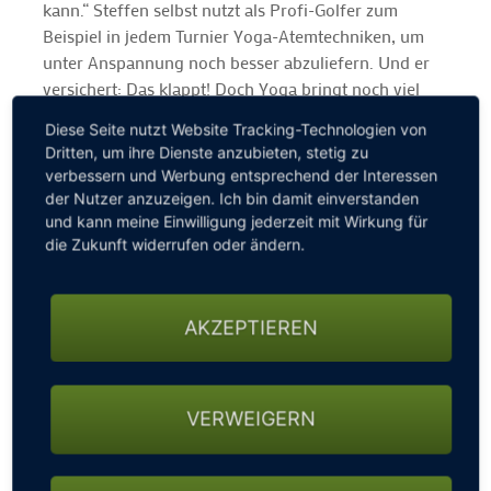
kann.“ Steffen selbst nutzt als Profi-Golfer zum
Beispiel in jedem Turnier Yoga-Atemtechniken, um
unter Anspannung noch besser abzuliefern. Und er
versichert: Das klappt! Doch Yoga bringt noch viel
mehr tolle Vorteile für das Golfspiel:
Diese Seite nutzt Website Tracking-Technologien von
Dritten, um ihre Dienste anzubieten, stetig zu
1. Optimierung des Golfschwungs
verbessern und Werbung entsprechend der Interessen
der Nutzer anzuzeigen. Ich bin damit einverstanden
2. Bessere Konzentration beim Schlag
und kann meine Einwilligung jederzeit mit Wirkung für
3. Schnelle Regeneration
die Zukunft widerrufen oder ändern.
4. Verminderung des Verletzungsrisikos
AKZEPTIEREN
5. Ausgleichendes Training
Hört sich gut an? Es wird noch besser: Studien
zeigen, dass Yoga die Produktion von Serotonin
VERWEIGERN
erhöht. Dies ist ein Stimmungsstabilisator im Gehirn,
erklären Experten. Also, Yoga macht glücklich – erst
recht auf dem Hochplateau in Hellengerst. Die Kurse