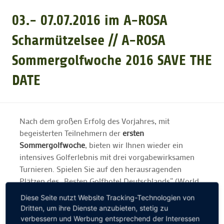
03.- 07.07.2016 im A-ROSA
GOLFARRANGEMENTS
Scharmützelsee // A-ROSA
Sommergolfwoche 2016 SAVE THE
GOLF CARD
DATE
GOLF & WOMO
Nach dem großen Erfolg des Vorjahres, mit
MALLORCA GOLFWOCHE
begeisterten Teilnehmern der
ersten
Sommergolfwoche
, bieten wir Ihnen wieder ein
GOLF NEWS
intensives Golferlebnis mit drei vorgabewirksamen
Turnieren. Spielen Sie auf den herausragenden
Plätzen des „Besten Golfhotel Deutschlands“ (World
Travel Awards 2014) und verbringen Sie
Diese Seite nutzt Website Tracking-Technologien von
unterhaltsame Stunden beim täglichen
Dritten, um ihre Dienste anzubieten, stetig zu
Rahmenprogramm inkl. abschließendem Sommerfest
verbessern und Werbung entsprechend der Interessen