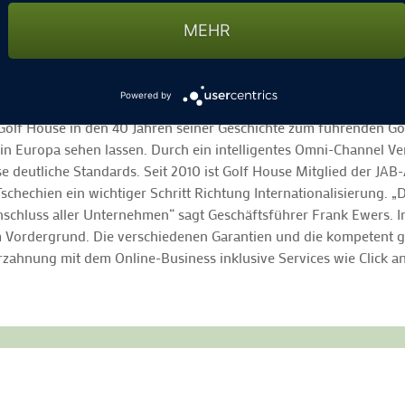
nicht reicht, der beschenkt sich oder seine Liebsten mit den 
MEHR
ährend der Feier-Tage bei Fingerfood und einem Gläschen Prose
Powered by
 Golf House in den 40 Jahren seiner Geschichte zum führenden Gol
z in Europa sehen lassen. Durch ein intelligentes Omni-Channel
deutliche Standards. Seit 2010 ist Golf House Mitglied der JAB-A
Tschechien ein wichtiger Schritt Richtung Internationalisierung.
chluss aller Unternehmen“ sagt Geschäftsführer Frank Ewers. In
 Vordergrund. Die verschiedenen Garantien und die kompetent ge
rzahnung mit dem Online-Business inklusive Services wie Click a