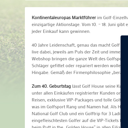
Kontinentaleuropas Marktführer
im Golf-Einzelh
einzigartige Aktionstage. Vom 10. – 18. Juni gibt
jeder Einkauf kann gewinnen.
40 Jahre Leidenschaft, genau das macht Golf Ho
live dabei, jeweils am Puls der Zeit und immer f
Webshop bringen die ganze Welt des Golfsports u
Schläger gefittet oder repariert werden wollen, 
Hingabe. Gemäß der Firmenphilosophie „beraten, 
Zum 40. Geburtstag
lässt Golf House seine Kund
unter allen Einkäufen registrierter Kunden onlin
Reisen, exklusive VIP-Packages und tolle Golfpr
was im Golfsport Rang und Namen hat. Als Highli
National Golf Club und ein Golftrip für 3 Ladies 
eingefleischtesten Golfer auf die VIP-Tickets fü
beim Putt in the „Golden House“ in allen Filial