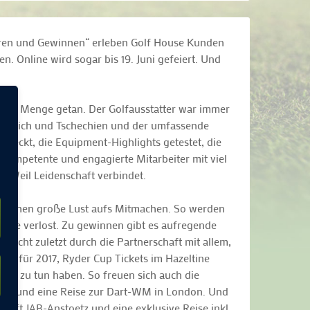
paren und Gewinnen“ erleben Golf House Kunden
en. Online wird sogar bis 19. Juni gefeiert. Und
 eine Menge getan. Der Golfausstatter war immer
Österreich und Tschechien und der umfassende
deckt, die Equipment-Highlights getestet, die
n kompetente und engagierte Mitarbeiter mit viel
n. Weil Leidenschaft verbindet.
n machen große Lust aufs Mitmachen. So werden
preise verlost. Zu gewinnen gibt es aufregende
nicht zuletzt durch die Partnerschaft mit allem,
en für 2017, Ryder Cup Tickets im Hazeltine
 Golf zu tun haben. So freuen sich auch die
adming und eine Reise zur Dart-WM in London. Und
haft JAB-Anstoetz und eine exklusive Reise inkl.