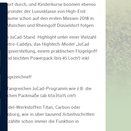
time-Sport durch, und Kinderkurse boomen ebenso
der Begründer der Luxusklasse von High-End
ferträume schon auf den ersten Messen 2018 in
tage München und Rheingolf Düsseldorf folgen.
den JuCad-Stand. Highlight unter einer Vielzahl
n Elektro-Caddys, das Hightech-Model „JuCad
igungsverstellung, einem praktischen Flügelgriff
 und leichten Powerpack (bis 45 Loch!) inkl.
 ausgezeichnet!
m umfangreichen JuCad-Programm wie z.B. die
d flachen Packmaße (ab 65x35x15 cm!).
en Edel-Werkstoffen Titan, Carbon oder
 Limburg, wie in über tausend Arbeitsschritten
Cad zählte schon immer die Funktion in