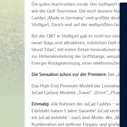
Die guten Nachrichten vorab: Der Golfsport ist „
wie der Golf-Tourismus. Die noch bessere Nachri
Caddys „Made in Germany“ und größter deutscher
Stuttgart, Zürich und auf der weltgrößten Golf
Bei der CMT in Stuttgart gab es nicht nur einen
neuer Bags und attraktiven, nützlichen Golf-Ac
Ghost Titan“, mit vielen Detail-Innovationen wie
zur Höheneinstellung der Griffstange, sensation
Energie-Rückgewinnung, einer elektronischen B
Die Sensation schon vor der Premiere:
Der „JuCa
Das High-End Premium-Modell der Luxusklasse, d
JuCad Carbon-Modelle „Travel“, „Drive“, „Phant
Einmalig:
Alle Rahmen der JuCad Caddys – selbst
Edelstahl haben 5 Jahre Garantie! JuCad vertrau
ein JuCad entsteht – nach dem Motto: Wo „Made i
Kombination mit zeitloser Eleganz und großer Vielf