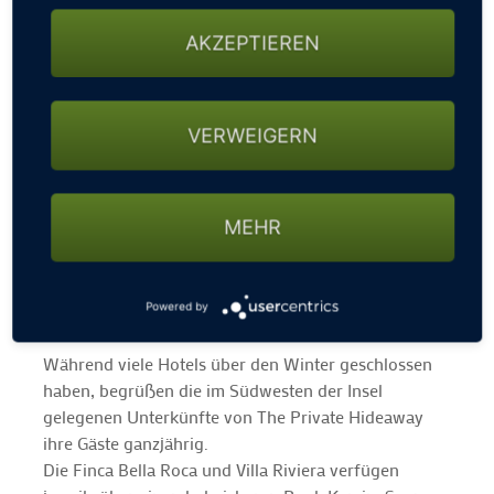
Eine Insel kommt zur Ruhe Strände, die man ganz für
AKZEPTIEREN
sich allein hat. Sonne, die wärmt, aber nicht brennt.
Erlesene Restaurants und nicht zuletzt Sightseeing-
und Shopping-Hotspots machen Mallorca zum
VERWEIGERN
entspannten Rückzugsort für die Nebensaison. In
dieser Zeit erleben alle die Baleareninsel von ihrer
ruhigen Seite.
MEHR
Finca Bella Roca und Villa Riviera
15 % Rabatt
Gültig vom 1. November 2024 bis 28. Februar 2025
Powered by
ab 5 Übernachtungen
Während viele Hotels über den Winter geschlossen
haben, begrüßen die im Südwesten der Insel
gelegenen Unterkünfte von The Private Hideaway
ihre Gäste ganzjährig.
Die Finca Bella Roca und Villa Riviera verfügen