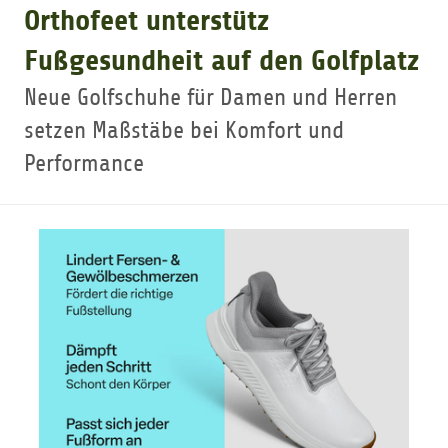
Orthofeet unterstütz
GOLFARRANGEMENTS
Fußgesundheit auf den Golfplatz
Neue Golfschuhe für Damen und Herren
GOLF CARD
setzen Maßstäbe bei Komfort und
Performance
GOLF & WOMO
MALLORCA GOLFWOCHE
GOLF NEWS