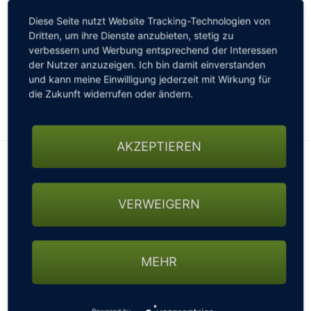
Viele Golfer leiden unter Plantarfasziitis, Hallux
Diese Seite nutzt Website Tracking-Technologien von
Dritten, um ihre Dienste anzubieten, stetig zu
Valgus, Arthritis, Fersenschmerzen oder allgemein
verbessern und Werbung entsprechend der Interessen
empfindlichen Füßen. Orthofeet Golfschuhe wurden
der Nutzer anzuzeigen. Ich bin damit einverstanden
entwickelt, um Druckstellen zu reduzieren und
und kann meine Einwilligung jederzeit mit Wirkung für
gleichzeitig die Stabilität zu bieten, die für einen
die Zukunft widerrufen oder ändern.
sicheren Golfschwung erforderlich ist.
AKZEPTIEREN
VERWEIGERN
MEHR