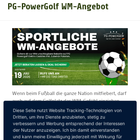
PG-PowerGolf WM-Angebot
GOLFARRANGEMENTS
GOLF CARD
GOLF & WOMO
MALLORCA GOLFWOCHE
Wenn beim Fußball die ganze Nation mitfiebert, darf
GOLF NEWS
auch auf dem Golfplatz das WM-Gefühl einziehen.
Wir feiern sportliche Leidenschaft und smarte
Diese Seite nutzt Website Tracking-Technologien von
Technik und schenken dir 700€ Rabatt auf unsere
Dritten, um ihre Dienste anzubieten, stetig zu
Elektro-Caddys und ein gratis Zubehör Paket.
verbessern und Werbung entsprechend der Interessen
der Nutzer anzuzeigen. Ich bin damit einverstanden
und kann meine Einwilligung jederzeit mit Wirkung für