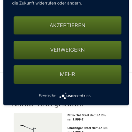
die Zukunft widerrufen oder ändern.
AKZEPTIEREN
VERWEIGERN
MEHR
Sichere dir deinen PG Powergolf Caddy
700€ günstiger und erhalte ein
Powered by
Zubehör-Paket geschenkt