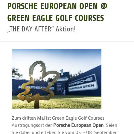
PORSCHE EUROPEAN OPEN @
GOLFARRANGEMENTS
GREEN EAGLE GOLF COURSES
„THE DAY AFTER“ Aktion!
GOLF CARD
GOLF & WOMO
MALLORCA GOLFWOCHE
GOLF NEWS
Zum dritten Mal ist Green Eagle Golf Courses
Austragungsort der
Porsche European Open
. Seien
Sie dabei und erleben Sie vom 05. - 08. September