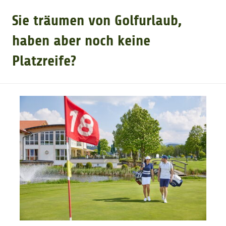
Sie träumen von Golfurlaub,
GOLFARRANGEMENTS
haben aber noch keine
Platzreife?
GOLF CARD
GOLF & WOMO
MALLORCA GOLFWOCHE
GOLF NEWS