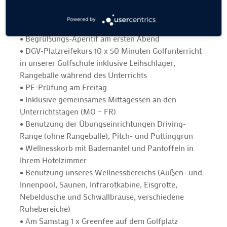
stellen Sie sich Ihr Abendmenü nach Lust und Laune
aus den Empfehlungen unseres Küchenchefs
Powered by
zusammen)
• Begrüßungs-Aperitif am ersten Abend
• DGV-Platzreifekurs:10 x 50 Minuten Golfunterricht
in unserer Golfschule inklusive Leihschläger,
Rangebälle während des Unterrichts
• PE-Prüfung am Freitag
• Inklusive gemeinsames Mittagessen an den
Unterrichtstagen (MO – FR)
• Benutzung der Übungseinrichtungen Driving-
Range (ohne Rangebälle), Pitch- und Puttinggrün
• Wellnesskorb mit Bademantel und Pantoffeln in
Ihrem Hotelzimmer
• Benutzung unseres Wellnessbereichs (Außen- und
Innenpool, Saunen, Infrarotkabine, Eisgrotte,
Nebeldusche und Schwallbrause, verschiedene
Ruhebereiche)
• Am Samstag 1 x Greenfee auf dem Golfplatz