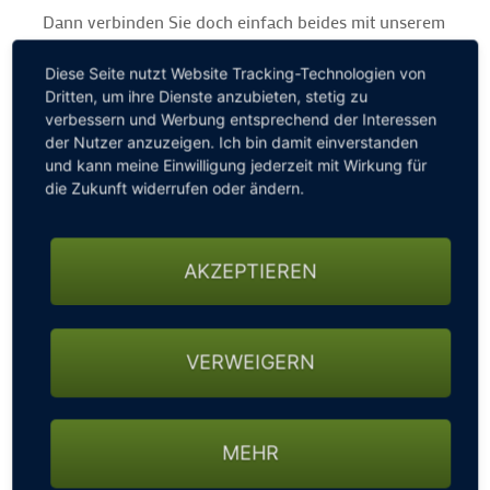
Dann verbinden Sie doch einfach beides mit unserem
Angebot Platzreifewoche.
Eine Woche, die ein Leben verändert. Eine Woche, in
Diese Seite nutzt Website Tracking-Technologien von
Dritten, um ihre Dienste anzubieten, stetig zu
der man eins wird mit der Driving-Range. Eine
verbessern und Werbung entsprechend der Interessen
Woche, in der man nachts von St. Andrews träumt.
der Nutzer anzuzeigen. Ich bin damit einverstanden
Eine Woche, an deren Ende die Platzreife steht – der
und kann meine Einwilligung jederzeit mit Wirkung für
Ausgangspunkt einer großen Leidenschaft. Ganz
die Zukunft widerrufen oder ändern.
gewiss!
Unsere nächsten Termine:
AKZEPTIEREN
19. April bis 26. April 2026 I 17. Mai bis 24. Mai 2026
7. Juni bis 14. Juni 2026 I 12. Juli bis 19. Juli 2026
16. August bis 23. August 2026 I 6. September bis 13.
VERWEIGERN
September 2026
• Anreisetag: Sonntag
• 7 Übernachtungen inkl. Hanusel Genießer-Pension
MEHR
(Kulinarische Wahl zwischen Genuss- und Vitalmenü,