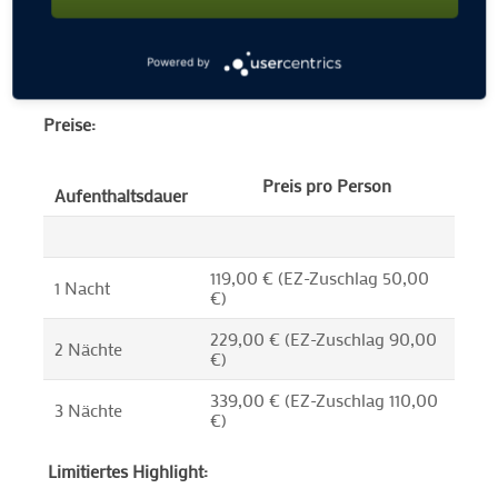
• 3-Gänge Abendmenü oder Buffet nach Wahl des
Küchenchefs
Powered by
• Nutzung des Wohlfühlbereichs "Landsauna"
Preise:
Preis pro Person
Aufenthaltsdauer
119,00 € (EZ-Zuschlag 50,00
1 Nacht
€)
229,00 € (EZ-Zuschlag 90,00
2 Nächte
€)
339,00 € (EZ-Zuschlag 110,00
3 Nächte
€)
Limitiertes Highlight: