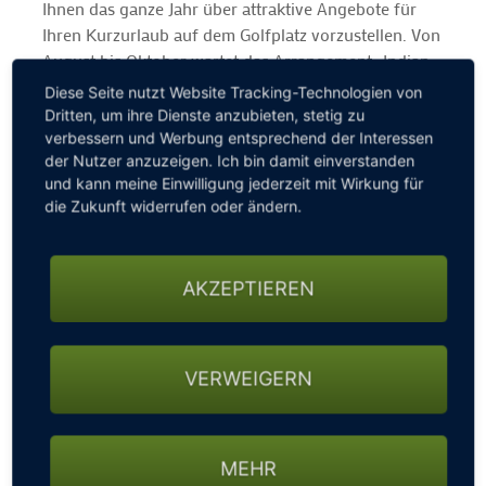
Ihnen das ganze Jahr über attraktive Angebote für
Ihren Kurzurlaub auf dem Golfplatz vorzustellen. Von
August bis Oktober wartet das Arrangement „Indian
Summer“ als Spätsommer-Special auf Sie. Genau das
Diese Seite nutzt Website Tracking-Technologien von
Richtige, um die Golfsaison zu genießen und raus aus
Dritten, um ihre Dienste anzubieten, stetig zu
dem Alltag zu kommen.
verbessern und Werbung entsprechend der Interessen
der Nutzer anzuzeigen. Ich bin damit einverstanden
und kann meine Einwilligung jederzeit mit Wirkung für
Golfgenuss pur mit dem Spätsommer-Special
die Zukunft widerrufen oder ändern.
Genießen Sie Ihren Golfurlaub auf Schloss
Lüdersburg mit allen Annehmlichkeiten und
profitieren Sie von unserem Spätsommer-Special
AKZEPTIEREN
"Indian Summer". Je länger Sie bleiben desto
attraktiver wird das Angebot.
Unser Spätsommer-Special
VERWEIGERN
• Übernachtung inkl. Frühstück
• Golf unlimited (Tages-Greenfee, Trolley, Bälle für
MEHR
die Driving Range und Snackbox)