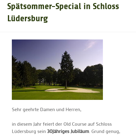
Spätsommer-Special in Schloss
GOLFARRANGEMENTS
Lüdersburg
GOLF CARD
GOLF & WOMO
MALLORCA GOLFWOCHE
GOLF NEWS
Sehr geehrte Damen und Herren,
in diesem Jahr feiert der Old Course auf Schloss
Lüdersburg sein
30jähriges Jubiläum
. Grund genug,