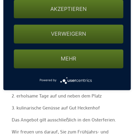
Auf Gut Heckenhof erwarten Sie beste
AKZEPTIEREN
Platzbedingungen, frische Frühlingsluft und pure
Spielfreude.
Passend zum Saisonauftakt bieten wir Ihnen in den
VERWEIGERN
Osterferien ein attraktives
Golf-Arrangement mit 20
% Rabatt.
Gönnen Sie sich eine entspannte Auszeit,
verbinden Sie sportliche Aktivität mit Genuss und
MEHR
erleben Sie Golf in besonderer Atmosphäre.
Freuen Sie sich auf:
Powered by
1. einen gelungenen Start in die Golfsaison
2. erholsame Tage auf und neben dem Platz
3. kulinarische Genüsse auf Gut Heckenhof
Das Angebot gilt ausschließlich in den Osterferien.
Wir freuen uns darauf, Sie zum Frühjahrs- und