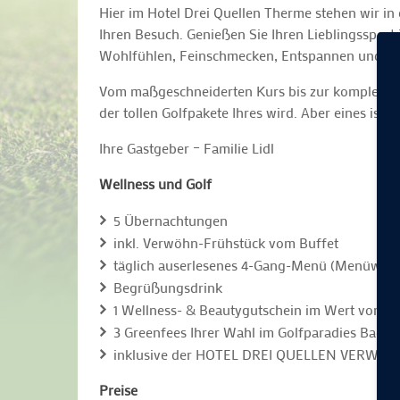
Hier im Hotel Drei Quellen Therme stehen wir in 
Ihren Besuch. Genießen Sie Ihren Lieblingssport
Wohlfühlen, Feinschmecken, Entspannen und zum 
Vom maßgeschneiderten Kurs bis zur kompletten T
der tollen Golfpakete Ihres wird. Aber eines ist 
Ihre Gastgeber – Familie Lidl
Wellness und Golf
5 Übernachtungen
inkl. Verwöhn-Frühstück vom Buffet
täglich auserlesenes 4-Gang-Menü (Menüwahl
Begrüßungsdrink
1 Wellness- & Beautygutschein im Wert von 35
3 Greenfees Ihrer Wahl im Golfparadies Bad G
inklusive der HOTEL DREI QUELLEN VERW
Preise