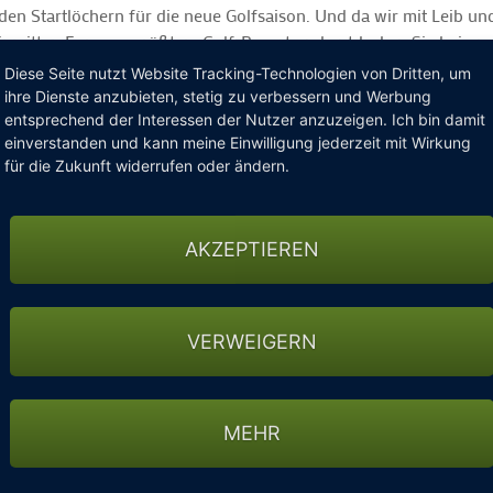
den Startlöchern für die neue Golfsaison. Und da wir mit Leib un
 inmitten Europas größtem Golf-Resort und entdecken Sie bei uns
Golfspielen natürlich erst recht!
Diese Seite nutzt Website Tracking-Technologien von Dritten, um
ihre Dienste anzubieten, stetig zu verbessern und Werbung
urnierwoche bieten wir Ihnen alles für Ihre sportlichen Pläne. –
entsprechend der Interessen der Nutzer anzuzeigen. Ich bin damit
schon sicher, bei uns werden Sie das Golfen so richtig genießen.
einverstanden und kann meine Einwilligung jederzeit mit Wirkung
für die Zukunft widerrufen oder ändern.
AKZEPTIEREN
)
VERWEIGERN
,- € einzulösen im Beauty- und Vitalzentrum
riesbach
MEHR
ÖHNLEISTUNGEN