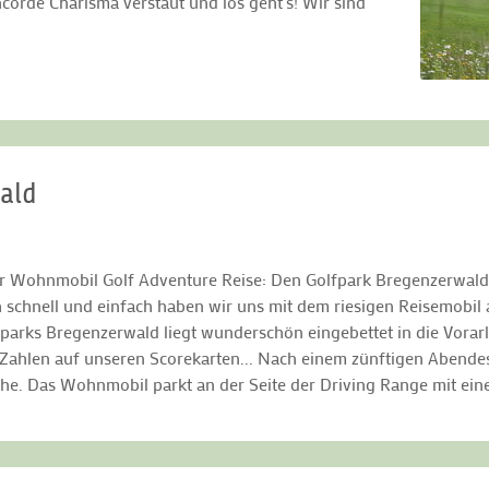
orde Charisma verstaut und los geht’s! Wir sind
wald
er Wohnmobil Golf Adventure Reise: Den Golfpark Bregenzerwald 
 schnell und einfach haben wir uns mit dem riesigen Reisemobil a
fparks Bregenzerwald liegt wunderschön eingebettet in die Vorarl
 Zahlen auf unseren Scorekarten... Nach einem zünftigen Abendes
he. Das Wohnmobil parkt an der Seite der Driving Range mit ein