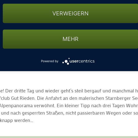
VERWEIGERN
MEHR
Powered by
e! Der dritte Tag und wieder geht’s steil bergauf und manchmal 
club Gut Rieden. Die Anfahrt an den malerischen Starnberger Se
lpenpanorama verwöhnt. Ein kleiner Tipp nach drei Tagen Wohnm
en und nach gesperrten Straßen, nicht passierbaren Wegen oder 
l knapp werden…