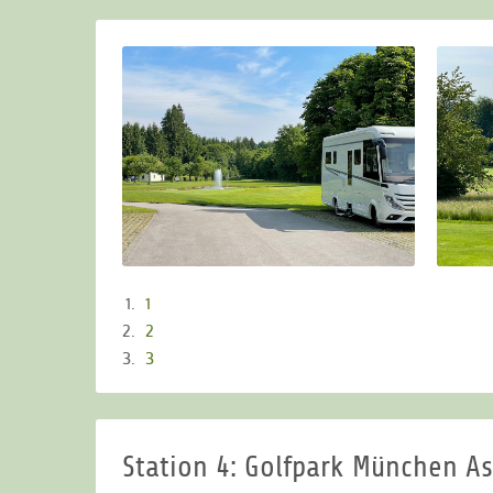
1
2
3
Station 4: Golfpark München A