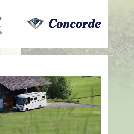
e
t
h.