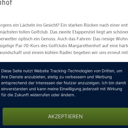
nhof
ns ein Lächeln ins Gesicht? Ein starken Rücken nach einer ent
chsten tollen Golfclub. Das zweite Etappenziel liegt am schönen
merwetter optisch ein Genuss. Auch das Fahren: Das riesige Woh
 hügelige Par-70-Kurs des Golfclubs Margarethenhof auf eine här
reundschaft und einem kühlen Radler begeben wir uns erneut mit
Diese Seite nutzt Website Tracking-Technologien von Dritten, um
ihre Dienste anzubieten, stetig zu verbessern und Werbung
entsprechend der Interessen der Nutzer anzuzeigen. Ich bin damit
einverstanden und kann meine Einwilligung jederzeit mit Wirkung
für die Zukunft widerrufen oder ändern.
AKZEPTIEREN