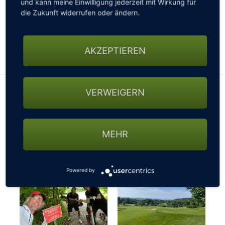
und kann meine Einwilligung jederzeit mit Wirkung für
gesperrten Straßen, nicht passierbaren Wegen oder
die Zukunft widerrufen oder ändern.
sonstigen Beschränkungen fragen - ansonsten
könnte es mit der gebuchten Startzeit schon mal
knapp werden…
AKZEPTIEREN
VERWEIGERN
MEHR
Powered by