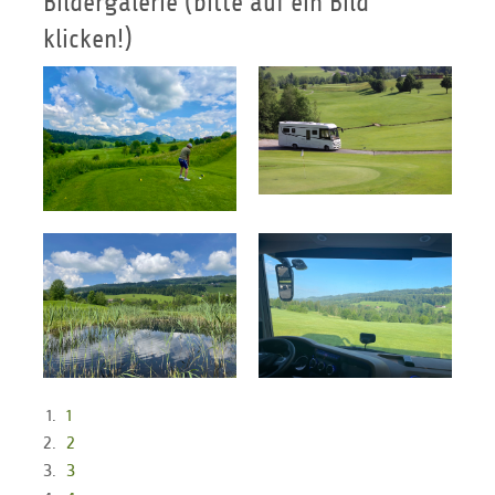
Bildergalerie (bitte auf ein Bild
klicken!)
1
2
3