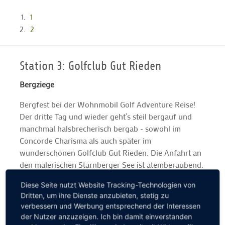
1
2
Station 3: Golfclub Gut Rieden
Bergziege
Bergfest bei der Wohnmobil Golf Adventure Reise!
Der dritte Tag und wieder geht’s steil bergauf und
manchmal halsbrecherisch bergab - sowohl im
Concorde Charisma als auch später im
wunderschönen Golfclub Gut Rieden. Die Anfahrt an
den malerischen Starnberger See ist atemberaubend.
Der anspruchsvolle Par-72-Kurs ebenso: Wir werden
Diese Seite nutzt Website Tracking-Technologien von
mit einem grandiosen Alpenpanorama verwöhnt. Ein
Dritten, um ihre Dienste anzubieten, stetig zu
kleiner Tipp nach drei Tagen Wohnmobil Golf
verbessern und Werbung entsprechend der Interessen
Adventure gefällig? Bitte immer vor der Anreise bei
der Nutzer anzuzeigen. Ich bin damit einverstanden
den jeweiligen Golfclubs anrufen und nach