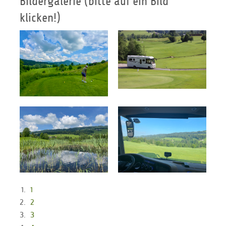
Bildergalerie (bitte auf ein Bild
klicken!)
1
2
3