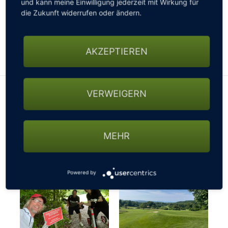
und kann meine Einwilligung jederzeit mit Wirkung für
gesperrten Straßen, nicht passierbaren Wegen oder
die Zukunft widerrufen oder ändern.
sonstigen Beschränkungen fragen - ansonsten
könnte es mit der gebuchten Startzeit schon mal
knapp werden…
AKZEPTIEREN
VERWEIGERN
MEHR
Powered by