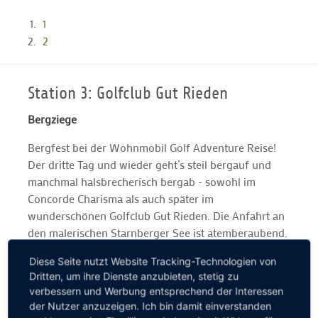
1
2
Station 3: Golfclub Gut Rieden
Bergziege
Bergfest bei der Wohnmobil Golf Adventure Reise!
Der dritte Tag und wieder geht’s steil bergauf und
manchmal halsbrecherisch bergab - sowohl im
Concorde Charisma als auch später im
wunderschönen Golfclub Gut Rieden. Die Anfahrt an
den malerischen Starnberger See ist atemberaubend.
Der anspruchsvolle Par-72-Kurs ebenso: Wir werden
Diese Seite nutzt Website Tracking-Technologien von
mit einem grandiosen Alpenpanorama verwöhnt. Ein
Dritten, um ihre Dienste anzubieten, stetig zu
kleiner Tipp nach drei Tagen Wohnmobil Golf
verbessern und Werbung entsprechend der Interessen
Adventure gefällig? Bitte immer vor der Anreise bei
der Nutzer anzuzeigen. Ich bin damit einverstanden
den jeweiligen Golfclubs anrufen und nach