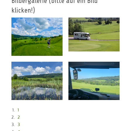
Bildergalerie (bitte auf ein Bild
klicken!)
1
2
3