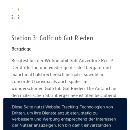
1
2
Station 3: Golfclub Gut Rieden
Bergziege
Bergfest bei der Wohnmobil Golf Adventure Reise!
Der dritte Tag und wieder geht’s steil bergauf und
manchmal halsbrecherisch bergab - sowohl im
Concorde Charisma als auch später im
wunderschönen Golfclub Gut Rieden. Die Anfahrt an
den malerischen Starnberger See ist atemberaubend.
Der anspruchsvolle Par-72-Kurs ebenso: Wir werden
Diese Seite nutzt Website Tracking-Technologien von
mit einem grandiosen Alpenpanorama verwöhnt. Ein
Dritten, um ihre Dienste anzubieten, stetig zu
kleiner Tipp nach drei Tagen Wohnmobil Golf
verbessern und Werbung entsprechend der Interessen
Adventure gefällig? Bitte immer vor der Anreise bei
der Nutzer anzuzeigen. Ich bin damit einverstanden
den jeweiligen Golfclubs anrufen und nach