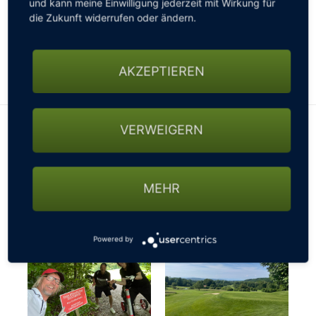
und kann meine Einwilligung jederzeit mit Wirkung für
gesperrten Straßen, nicht passierbaren Wegen oder
die Zukunft widerrufen oder ändern.
sonstigen Beschränkungen fragen - ansonsten
könnte es mit der gebuchten Startzeit schon mal
knapp werden…
AKZEPTIEREN
VERWEIGERN
MEHR
Powered by