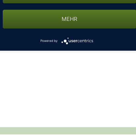
auptsaison
MEHR
28.09.
,00
Powered by
00