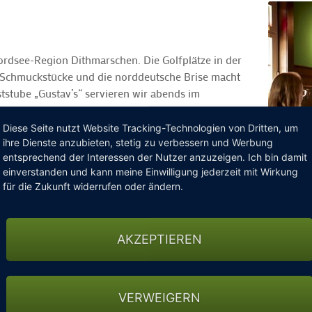
Nordsee-Region Dithmarschen. Die Golfplätze in der
te Schmuckstücke und die norddeutsche Brise macht
ststube „Gustav’s“ servieren wir abends im
r-Kitchen – regionale Gerichte mit internationalen
Diese Seite nutzt Website Tracking-Technologien von Dritten, um
ihre Dienste anzubieten, stetig zu verbessern und Werbung
ksbuffet
entsprechend der Interessen der Nutzer anzuzeigen. Ich bin damit
einverstanden und kann meine Einwilligung jederzeit mit Wirkung
für die Zukunft widerrufen oder ändern.
ee-Auswahl im Zimmer
AKZEPTIEREN
0€ pro Zimmer/Tag)
ergolfplätzen
 "Golfclub am Donner Kleve" (Entfernung: 5 Minuten)
 Büsum Dithmarschen" (Entfernung: 40 Minuten)
VERWEIGERN