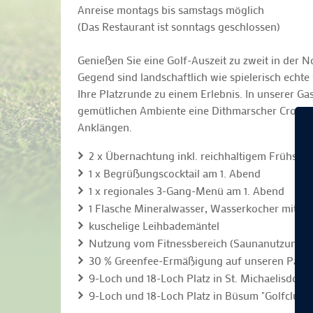
Anreise montags bis samstags möglich
(Das Restaurant ist sonntags geschlossen)
Genießen Sie eine Golf-Auszeit zu zweit in der 
Gegend sind landschaftlich wie spielerisch ech
Ihre Platzrunde zu einem Erlebnis. In unserer Ga
gemütlichen Ambiente eine Dithmarscher Crossove
Anklängen.
2 x Übernachtung inkl. reichhaltigem Frühstüc
1 x Begrüßungscocktail am 1. Abend
1 x regionales 3-Gang-Menü am 1. Abend
1 Flasche Mineralwasser, Wasserkocher mit T
kuschelige Leihbademäntel
Nutzung vom Fitnessbereich (Saunanutzung 1
30 % Greenfee-Ermäßigung auf unseren Partn
9-Loch und 18-Loch Platz in St. Michaelisdonn
9-Loch und 18-Loch Platz in Büsum "Golfclub