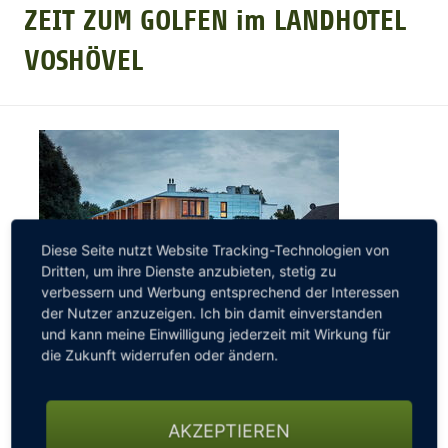
ZEIT ZUM GOLFEN im LANDHOTEL
GOLFARRANGEMENTS
VOSHÖVEL
GOLF CARD
GOLF & WOMO
MALLORCA GOLFWOCHE
Diese Seite nutzt Website Tracking-Technologien von
Dritten, um ihre Dienste anzubieten, stetig zu
verbessern und Werbung entsprechend der Interessen
GOLF NEWS
der Nutzer anzuzeigen. Ich bin damit einverstanden
und kann meine Einwilligung jederzeit mit Wirkung für
die Zukunft widerrufen oder ändern.
Kombinieren Sie Sport und Erholung.
Das Landhotel
Voshövel
ist ein mehrfach ausgezeichnetes 4****s-
Hotel und liegt am schönen und flachen Niederrhein,
AKZEPTIEREN
in der Nähe zu Holland. Direkt am Hotel liegt der 18-