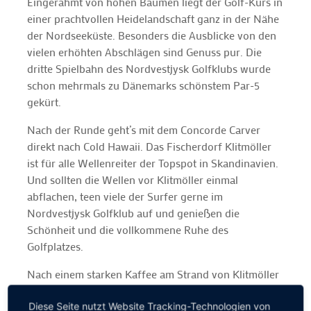
Eingerahmt von hohen Bäumen liegt der Golf-Kurs in
einer prachtvollen Heidelandschaft ganz in der Nähe
der Nordseeküste. Besonders die Ausblicke von den
vielen erhöhten Abschlägen sind Genuss pur. Die
dritte Spielbahn des Nordvestjysk Golfklubs wurde
schon mehrmals zu Dänemarks schönstem Par-5
gekürt.
Nach der Runde geht’s mit dem Concorde Carver
direkt nach Cold Hawaii. Das Fischerdorf Klitmöller
ist für alle Wellenreiter der Topspot in Skandinavien.
Und sollten die Wellen vor Klitmöller einmal
abflachen, teen viele der Surfer gerne im
Nordvestjysk Golfklub auf und genießen die
Schönheit und die vollkommene Ruhe des
Golfplatzes.
Nach einem starken Kaffee am Strand von Klitmöller
nehmen wir die nächste Etappe der Wohnmobil Golf
Diese Seite nutzt Website Tracking-Technologien von
Adventure Reise in Angriff: Von der Nordsee geht’s