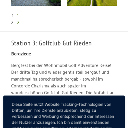
1
2
Station 3: Golfclub Gut Rieden
Bergziege
Bergfest bei der Wohnmobil Golf Adventure Reise!
Der dritte Tag und wieder geht’s steil bergauf und
manchmal halsbrecherisch bergab - sowohl im
Concorde Charisma als auch später im
wunderschönen Golfclub Gut Rieden. Die Anfahrt an
den malerischen Starnberger See ist atemberaubend.
Diese Seite nutzt Website Tracking-Technologien von
Der anspruchsvolle Par-72-Kurs ebenso: Wir werden
Dritten, um ihre Dienste anzubieten, stetig zu
mit einem grandiosen Alpenpanorama verwöhnt. Ein
verbessern und Werbung entsprechend der Interessen
kleiner Tipp nach drei Tagen Wohnmobil Golf
der Nutzer anzuzeigen. Ich bin damit einverstanden
Adventure gefällig? Bitte immer vor der Anreise bei