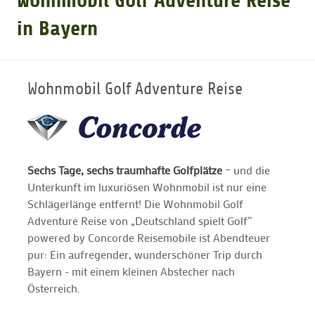
Wohnmobil Golf Adventure Reise
in Bayern
GOLFARRANGEMENTS
GOLF CARD
Wohnmobil Golf Adventure Reise
GOLF & WOMO
Sechs Tage, sechs traumhafte Golfplätze
– und die
MALLORCA GOLFWOCHE
Unterkunft im luxuriösen Wohnmobil ist nur eine
Schlägerlänge entfernt! Die Wohnmobil Golf
GOLF NEWS
Adventure Reise von „Deutschland spielt Golf“
powered by Concorde Reisemobile ist Abendteuer
pur: Ein aufregender, wunderschöner Trip durch
Bayern - mit einem kleinen Abstecher nach
Österreich.