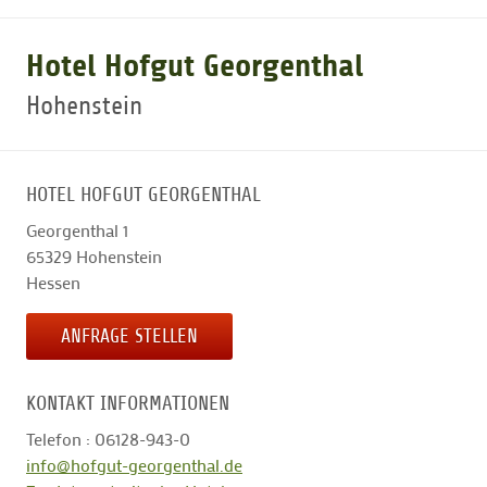
GOLFARRANGEMENTS
Hotel Hofgut Georgenthal
Hohenstein
GOLF CARD
HOTEL HOFGUT GEORGENTHAL
GOLF & WOMO
Georgenthal 1
65329
Hohenstein
MALLORCA GOLFWOCHE
Hessen
ANFRAGE STELLEN
GOLF NEWS
KONTAKT INFORMATIONEN
Telefon : 06128-943-0
info@hofgut-georgenthal.de