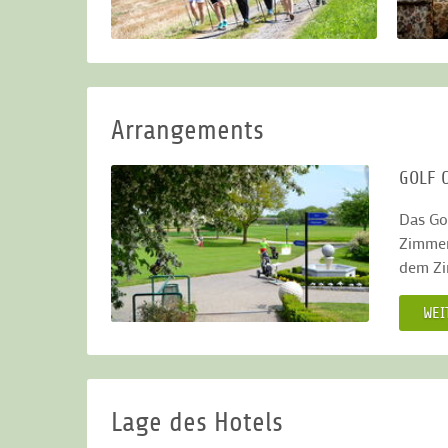
oder 
Besuc
Origi
Bad G
Arrangements
GOLF 
Das Go
Zimmer
dem Zi
WEI
Lage des Hotels