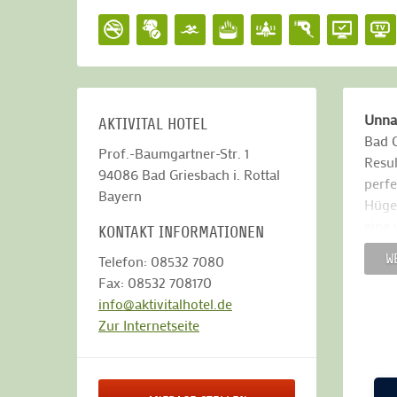
Unna
AKTIVITAL HOTEL
Bad G
Prof.-Baumgartner-Str. 1
Resul
94086
Bad Griesbach i. Rottal
perfe
Bayern
Hügel
eine 
KONTAKT INFORMATIONEN
biete
W
Telefon: 08532 7080
Fax: 08532 708170
Unsc
info@aktivitalhotel.de
Abges
Zur Internetseite
Verbr
Paket
Gree
Gerne