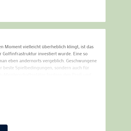
n Moment vielleicht überheblich klingt, ist das
r Golfinfrastruktur investiert wurde. Eine so
t man eben andernorts vergeblich. Geschwungene
für beste Spielbedingungen, sondern auch für
h-Meisterschaftsplätze fordern den Profi und
. Einfach perfekt.
 attraktive Pakete für Sie geschnürt.
ie sich auf Golfvergnügen in Reinkultur. Je nach
e, bereits inklusive. Als Extra erhalten Sie 25%
en der Region Donau-Inn.
b. Unser „Wunsch-Mobil“ verkehrt dazu