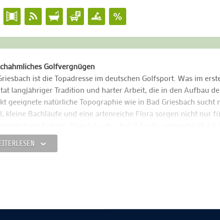
chahmliches Golfvergnügen
riesbach ist die Topadresse im deutschen Golfsport. Was im erste
tat langjähriger Tradition und harter Arbeit, die in den Aufbau de
kt geeignete natürliche Topographie wie in Bad Griesbach such
, kleine Bachläufe und eine artenreiche Flora sorgen nicht nur 
wunderbare Kulisse. Zwei 6-Loch-, drei 9-Loch- und sechs 18-Loc
n dem Hobbyspieler ungeahnte Möglichkeiten. Tee. Ball. Schwung
EITERLESEN
hlagbare Golfangebote
timmt auf die besonderen Bedürfnisse von Golfspielern haben wir
ingen Sie wahlweise drei fünf Tage in Bad Griesbach und freuen S
 sind die Greenfees in einigen Topclubs, wie dem Golfclub Sagmühl
nfee-Ermäßigung auf den unserer Meinung nach schönsten Plätz
 holen wir Sie, Ihr Gepäck und natürlich Ihr Golfbag zu Hause a