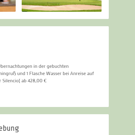
em erfolgreichen Tag auf dem Golfplatz tut ein
utersauna auch einfach gut. Hier fließt
pannt und gegen viele Beschwerden hilft.
lebnis.
 Übernachtungen in der gebuchten
mingruß und 1 Flasche Wasser bei Anreise auf
 Silencio[ ab 428,00 €
gebung