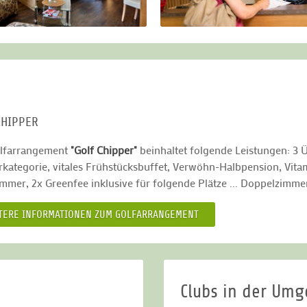
Gesichtsbehandlung das Wohlbefinden spürbar steigert. Nach ein
h im hauseigenen Thermalbad mit finnischer Außensauna und Krä
nal Bad Griesbacher Thermalmineralwasser, das die Muskeln ents
riesbach und das AktiVital Hotel machen Ihren Golfurlaub zum Er
CHIPPER
lfarrangement
"Golf Chipper"
beinhaltet folgende Leistungen: 3
kategorie, vitales Frühstücksbuffet, Verwöhn-Halbpension, Vita
mmer, 2x Greenfee inklusive für folgende Plätze ... Doppelzimmer
TERE INFORMATIONEN ZUM GOLFARRANGEMENT
Clubs in der Um