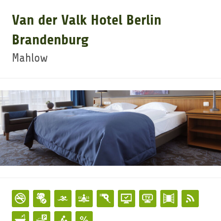
Van der Valk Hotel Berlin
GOLFARRANGEMENTS
Brandenburg
Mahlow
GOLF CARD
GOLF & WOMO
MALLORCA GOLFWOCHE
GOLF NEWS