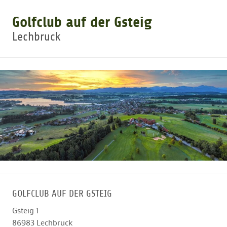
Golfclub auf der Gsteig
GOLFARRANGEMENTS
Lechbruck
GOLF CARD
GOLF & WOMO
MALLORCA GOLFWOCHE
GOLF NEWS
GOLFCLUB AUF DER GSTEIG
Gsteig 1
86983
Lechbruck