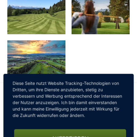
Diese Seite nutzt Website Tracking-Technologien von
Dritten, um ihre Dienste anzubieten, stetig zu
INFORMATIONEN FÜR WOHNMOBILE
verbessern und Werbung entsprechend der Interessen
der Nutzer anzuzeigen. Ich bin damit einverstanden
Wohnmobile sind auf unserem Platz gern gesehen.
Bitte
und kann meine Einwilligung jederzeit mit Wirkung für
vor Anreise anmelden!
die Zukunft widerrufen oder ändern.
Wohnmobil freundlich
Keine Stellplätze vorhanden