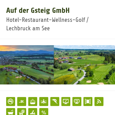
Auf der Gsteig GmbH
GOLFARRANGEMENTS
Hotel-Restaurant-Wellness-Golf /
Lechbruck am See
GOLF CARD
GOLF & WOMO
MALLORCA GOLFWOCHE
GOLF NEWS