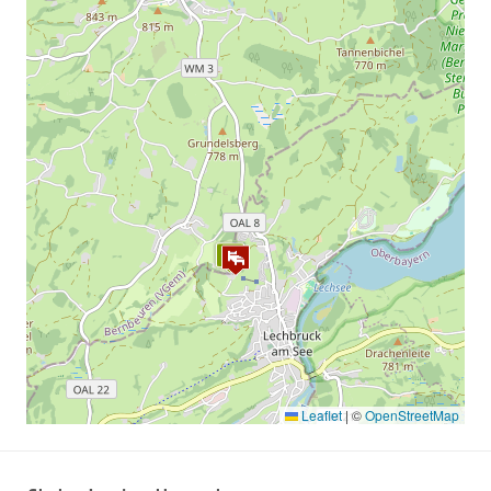
Leaflet
|
©
OpenStreetMap